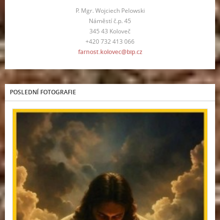
P. Mgr. Wojciech Pelowski
Náměstí č.p. 45
345 43 Koloveč
+420 732 413 066
farnost.kolovec@bip.cz
POSLEDNÍ FOTOGRAFIE