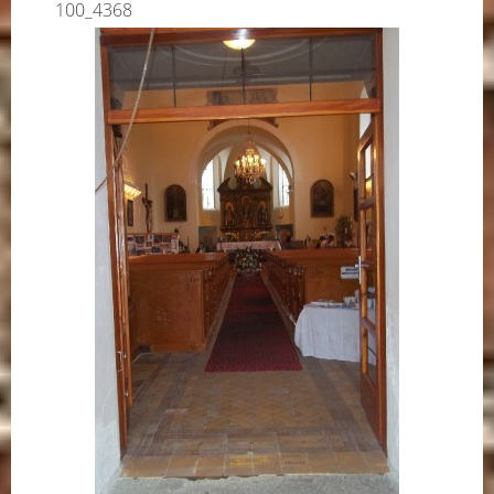
100_4368