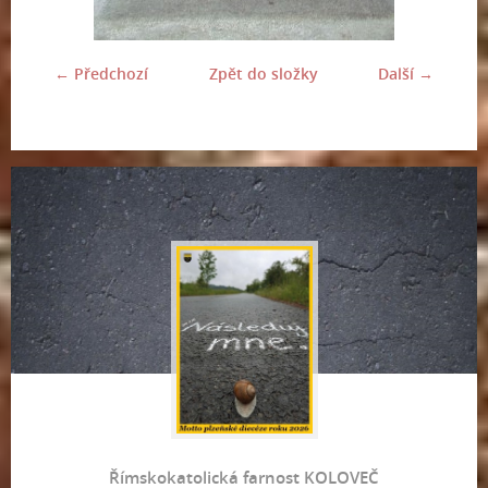
← Předchozí
Zpět do složky
Další →
Římskokatolická farnost KOLOVEČ