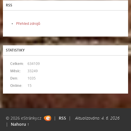
RSS
Přehled zdrojů
STATISTIKY
Celkem:
634109
Měsíc:
33249
Den:
1035
Online:
15
© 2026 eStránky.cz
|
RSS
|
Aktualizováno: 4. 6. 2026
|
Nahoru ↑