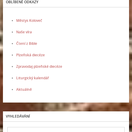
OBLÍBENÉ ODKAZY
Městys Koloveč
Naše víra
Čtení z Bible
Plzeňská diecéze
Zpravodaj plzeňské diecéze
Liturgický kalendář
Aktuálně
VYHLEDÁVÁNÍ