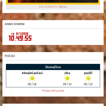
V E L I K O N O C E - 2026 a.d.
ANNO DOMINI
POČASÍ
Předpověď počasí