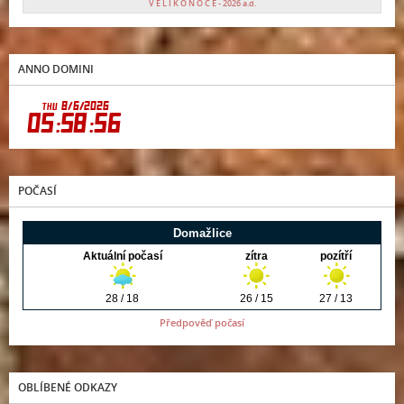
V E L I K O N O C E - 2026 a.d.
ANNO DOMINI
POČASÍ
Předpověď počasí
OBLÍBENÉ ODKAZY