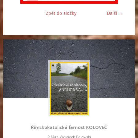
Zpět do složky
Další →
Římskokatolická farnost KOLOVEČ
P. Mgr. Wojciech Pelowski