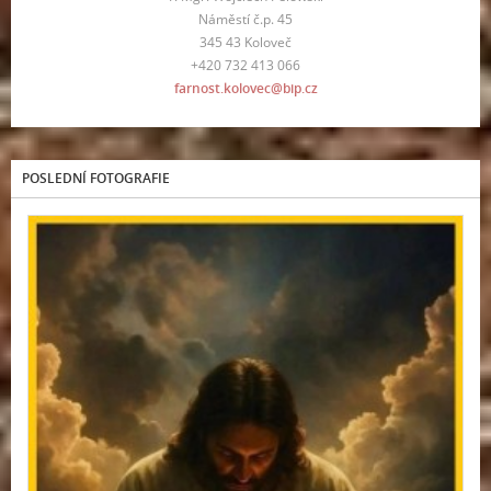
Náměstí č.p. 45
345 43 Koloveč
+420 732 413 066
farnost.kolovec@bip.cz
POSLEDNÍ FOTOGRAFIE