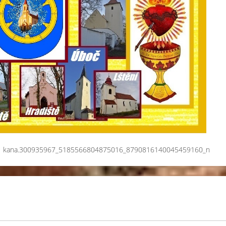
kana.300935967_5185566804875016_8790816140045459160_n