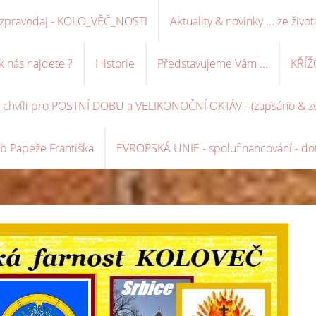
ní zpravodaj - KOLO_VĚČ_NOSTI
Aktuality & novinky ... ze život
k nás najdete ?
Historie
Představujeme Vám ...
KŘÍŽ
é chvíli pro POSTNÍ DOBU a VELIKONOČNÍ OKTÁV - (zapsáno & zve
b Papeže Františka
EVROPSKÁ UNIE - spolufinancování - dot