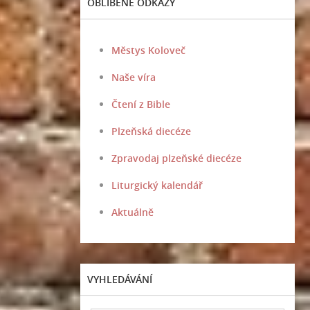
OBLÍBENÉ ODKAZY
Městys Koloveč
Naše víra
Čtení z Bible
Plzeňská diecéze
Zpravodaj plzeňské diecéze
Liturgický kalendář
Aktuálně
VYHLEDÁVÁNÍ