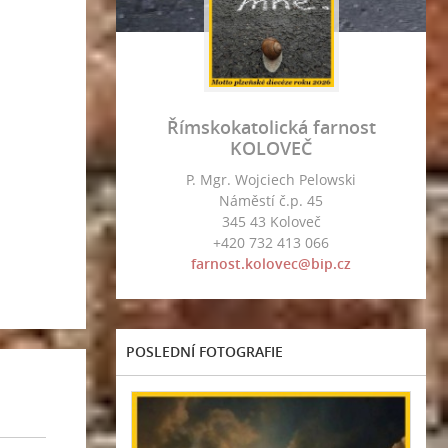
Římskokatolická farnost
KOLOVEČ
P. Mgr. Wojciech Pelowski
Náměstí č.p. 45
345 43 Koloveč
+420 732 413 066
farnost.kolovec@bip.cz
POSLEDNÍ FOTOGRAFIE