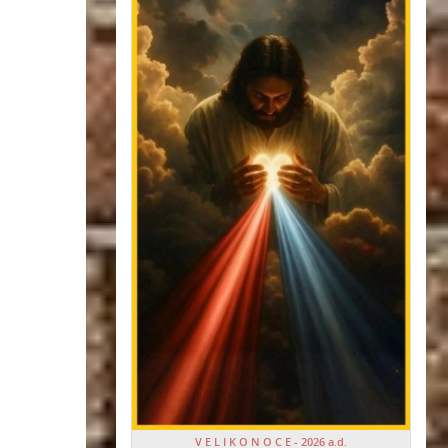
V E L I K O N O C E - 2026 a.d.