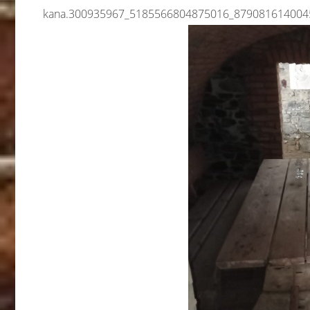
kana.300935967_5185566804875016_879081614004