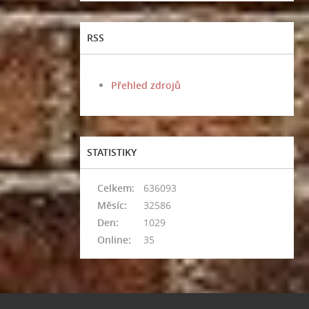
RSS
Přehled zdrojů
STATISTIKY
Celkem:
636093
Měsíc:
32586
Den:
1029
Online:
35