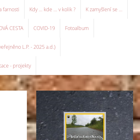
a farnosti
Kdy ... kde ... v kolik ?
K zamyšlení se ...
OVÁ CESTA
COVID-19
Fotoalbum
řejněno L.P. - 2025 a.d.)
ace - projekty