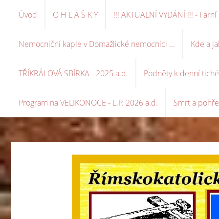
Úvod
O H L Á Š K Y
!!! AKTUÁLNÍ VYDÁNÍ !!! - Far
Nemocniční kaple v Domažlické nemocnici ...
Kde a ja
TŘÍKRÁLOVÁ SBÍRKA - 2025 a.d.
Podněty k denní tich
Program na VELIKONOCE - L.P. 2026 a.d.
Smrt a pohře