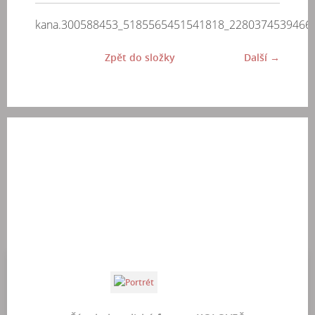
kana.300588453_5185565451541818_2280374539466
Zpět do složky
Další →