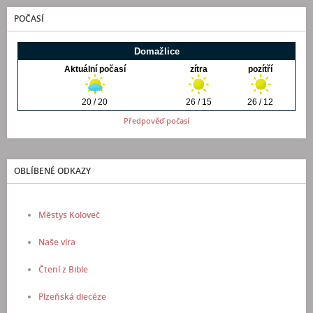
POČASÍ
Předpověď počasí
OBLÍBENÉ ODKAZY
Městys Koloveč
Naše víra
Čtení z Bible
Plzeňská diecéze