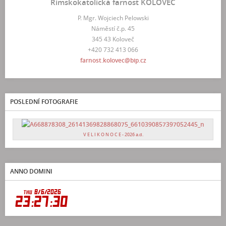
Římskokatolická farnost KOLOVEČ
P. Mgr. Wojciech Pelowski
Náměstí č.p. 45
345 43 Koloveč
+420 732 413 066
farnost.kolovec@bip.cz
POSLEDNÍ FOTOGRAFIE
V E L I K O N O C E - 2026 a.d.
ANNO DOMINI