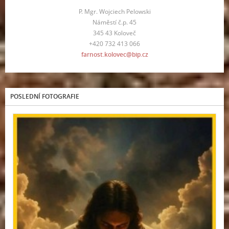
P. Mgr. Wojciech Pelowski
Náměstí č.p. 45
345 43 Koloveč
+420 732 413 066
farnost.kolovec@bip.cz
POSLEDNÍ FOTOGRAFIE