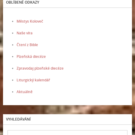
OBLÍBENÉ ODKAZY
Městys Koloveč
Naše víra
Čtení z Bible
Plzeňská diecéze
Zpravodaj plzeňské diecéze
Liturgický kalendář
Aktuálně
VYHLEDÁVÁNÍ