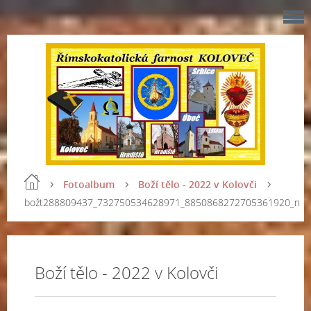
Fotoalbum
Boží tělo - 2022 v Kolovči
božt288809437_732750534628971_8850868272705361920_n
Boží tělo - 2022 v Kolovči