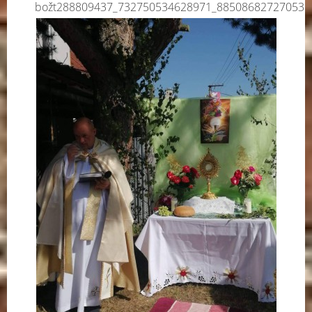
božt288809437_732750534628971_885086827270536