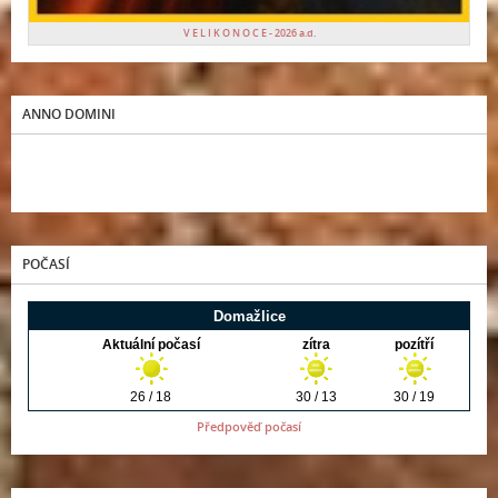
V E L I K O N O C E - 2026 a.d.
ANNO DOMINI
POČASÍ
Předpověď počasí