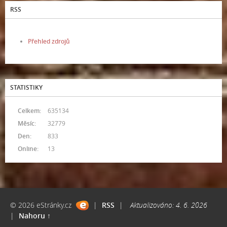
RSS
Přehled zdrojů
STATISTIKY
Celkem:
635134
Měsíc:
32779
Den:
833
Online:
13
© 2026 eStránky.cz
|
RSS
|
Aktualizováno: 4. 6. 2026
|
Nahoru ↑