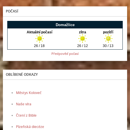
POČASÍ
Předpověď počasí
OBLÍBENÉ ODKAZY
Městys Koloveč
Naše víra
Čtení z Bible
Plzeňská diecéze