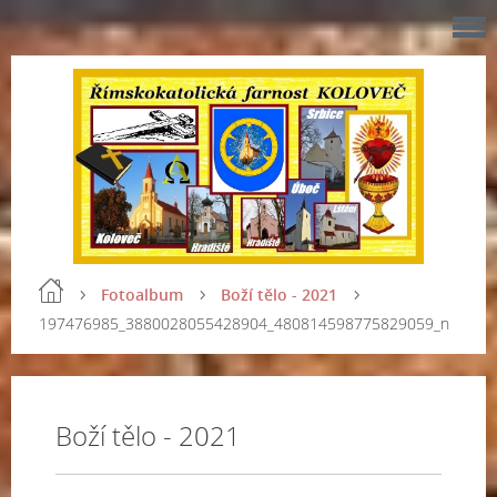
Fotoalbum
Boží tělo - 2021
197476985_3880028055428904_480814598775829059_n
Boží tělo - 2021