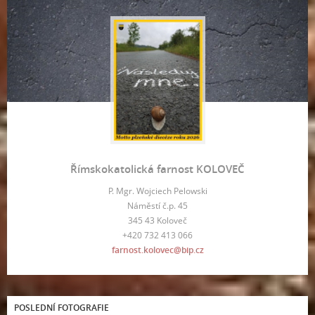
Římskokatolická farnost KOLOVEČ
P. Mgr. Wojciech Pelowski
Náměstí č.p. 45
345 43 Koloveč
+420 732 413 066
farnost.kolovec@bip.cz
POSLEDNÍ FOTOGRAFIE