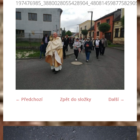
197476985_3880028055428904_48081459877582905
← Předchozí
Zpět do složky
Další →