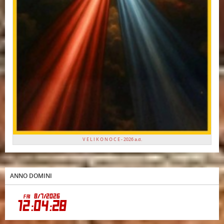
V E L I K O N O C E - 2026 a.d.
ANNO DOMINI