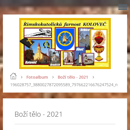
Fotoalbum
Boží tělo - 2021
196028757_3880027872095589_797662216676247524_n
Boží tělo - 2021