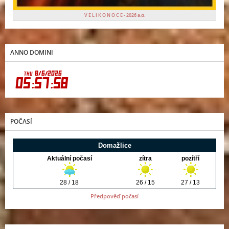
V E L I K O N O C E - 2026 a.d.
ANNO DOMINI
POČASÍ
Předpověď počasí