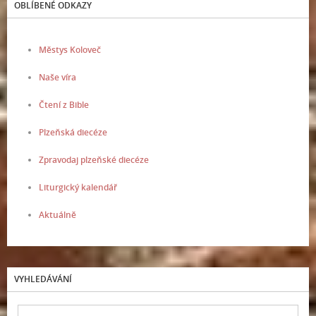
OBLÍBENÉ ODKAZY
Městys Koloveč
Naše víra
Čtení z Bible
Plzeňská diecéze
Zpravodaj plzeňské diecéze
Liturgický kalendář
Aktuálně
VYHLEDÁVÁNÍ