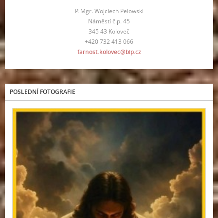
P. Mgr. Wojciech Pelowski
Náměstí č.p. 45
345 43 Koloveč
+420 732 413 066
farnost.kolovec@bip.cz
POSLEDNÍ FOTOGRAFIE