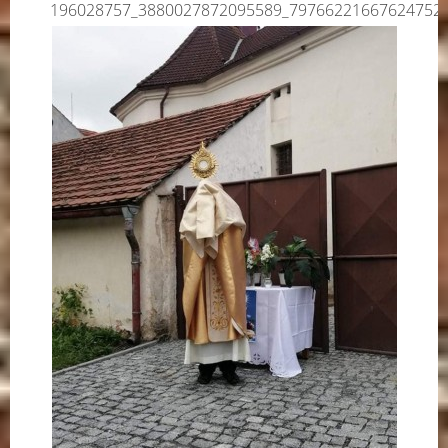
196028757_3880027872095589_79766221667624752