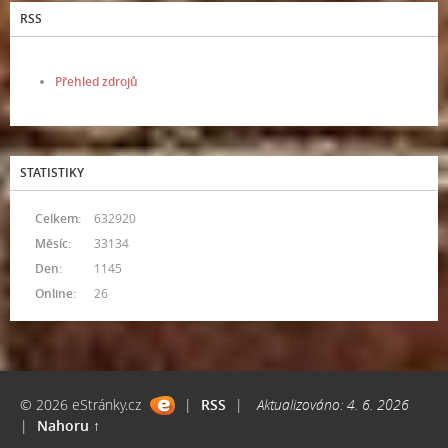
RSS
Přehled zdrojů
STATISTIKY
Celkem:
632920
Měsíc:
33134
Den:
1145
Online:
26
© 2026 eStránky.cz
|
RSS
|
Aktualizováno: 4. 6. 2026
|
Nahoru ↑