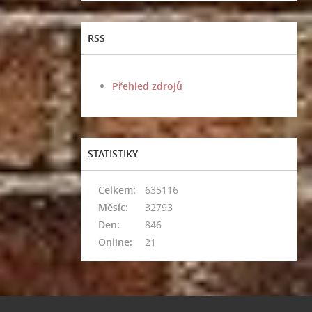
RSS
Přehled zdrojů
STATISTIKY
Celkem:
635116
Měsíc:
32793
Den:
846
Online:
21