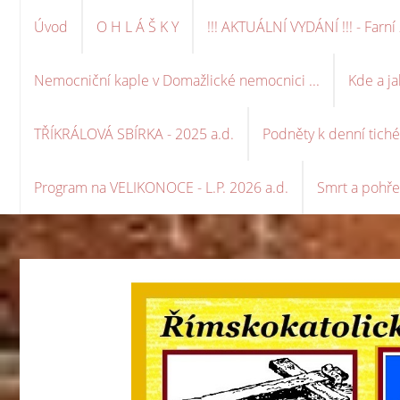
Úvod
O H L Á Š K Y
!!! AKTUÁLNÍ VYDÁNÍ !!! - Far
Nemocniční kaple v Domažlické nemocnici ...
Kde a ja
TŘÍKRÁLOVÁ SBÍRKA - 2025 a.d.
Podněty k denní tich
Program na VELIKONOCE - L.P. 2026 a.d.
Smrt a pohře