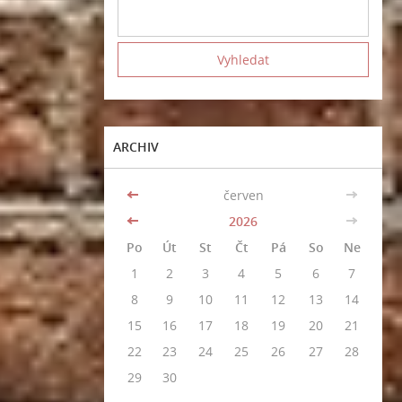
ARCHIV
<<
červen
>>
<<
2026
>>
Po
Út
St
Čt
Pá
So
Ne
1
2
3
4
5
6
7
8
9
10
11
12
13
14
15
16
17
18
19
20
21
22
23
24
25
26
27
28
29
30