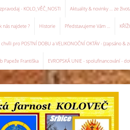
ní zpravodaj - KOLO_VĚČ_NOSTI
Aktuality & novinky ... ze život
k nás najdete ?
Historie
Představujeme Vám ...
KŘÍŽ
é chvíli pro POSTNÍ DOBU a VELIKONOČNÍ OKTÁV - (zapsáno & zve
b Papeže Františka
EVROPSKÁ UNIE - spolufinancování - dot