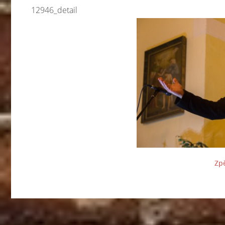
12946_detail
Zpě