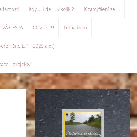
a farnosti
Kdy ... kde ... v kolik ?
K zamyšlení se ...
OVÁ CESTA
COVID-19
Fotoalbum
řejněno L.P. - 2025 a.d.)
ace - projekty