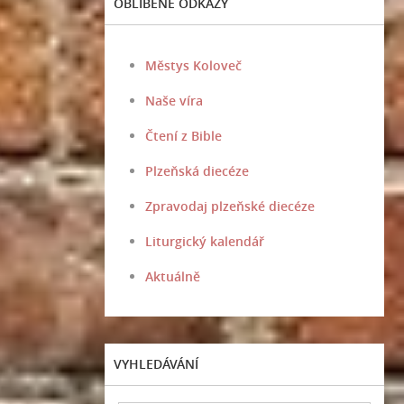
OBLÍBENÉ ODKAZY
Městys Koloveč
Naše víra
Čtení z Bible
Plzeňská diecéze
Zpravodaj plzeňské diecéze
Liturgický kalendář
Aktuálně
VYHLEDÁVÁNÍ