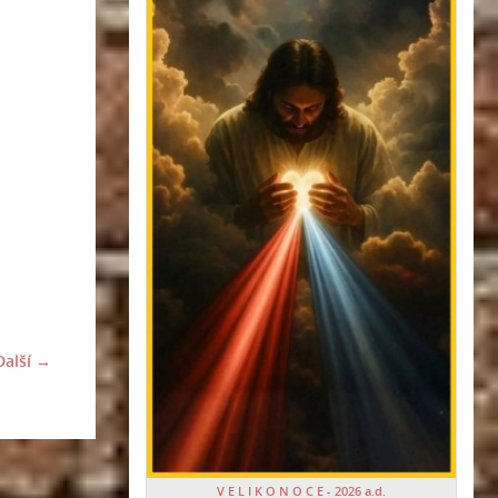
Další →
V E L I K O N O C E - 2026 a.d.