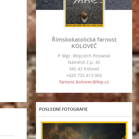
Římskokatolická farnost
KOLOVEČ
P. Mgr. Wojciech Pelowski
Náměstí č.p. 45
345 43 Koloveč
+420 732 413 066
farnost.kolovec@bip.cz
POSLEDNÍ FOTOGRAFIE