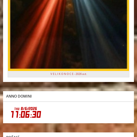
V E L I K O N O C E - 2026 a.d.
ANNO DOMINI