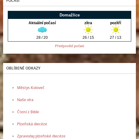
POČASÍ
Předpověď počasí
OBLÍBENÉ ODKAZY
Městys Koloveč
Naše víra
Čtení z Bible
Plzeňská diecéze
Zpravodaj plzeňské diecéze