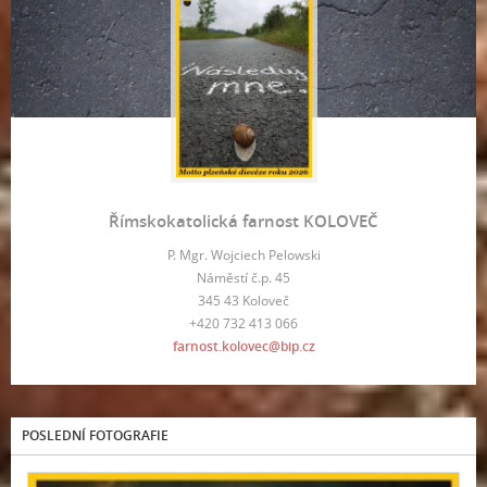
Římskokatolická farnost KOLOVEČ
P. Mgr. Wojciech Pelowski
Náměstí č.p. 45
345 43 Koloveč
+420 732 413 066
farnost.kolovec@bip.cz
POSLEDNÍ FOTOGRAFIE