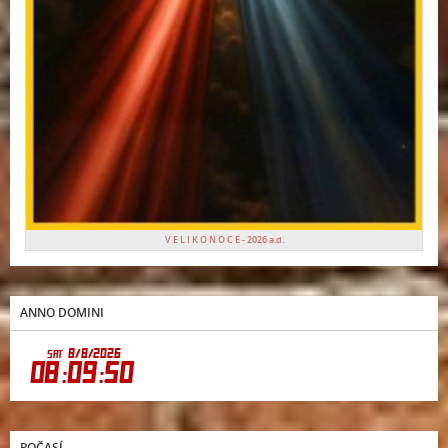
V E L I K O N O C E - 2026 a.d.
ANNO DOMINI
POČASÍ