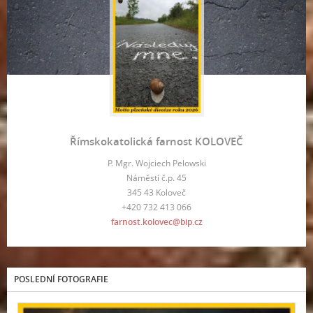
Římskokatolická farnost KOLOVEČ
P. Mgr. Wojciech Pelowski
Náměstí č.p. 45
345 43 Koloveč
+420 732 413 066
farnost.kolovec@bip.cz
POSLEDNÍ FOTOGRAFIE