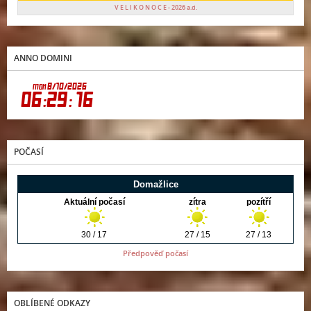
V E L I K O N O C E - 2026 a.d.
ANNO DOMINI
POČASÍ
Předpověď počasí
OBLÍBENÉ ODKAZY