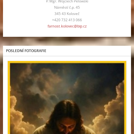
P. Mgr. Wojciech Pelowski
Náměstí č.p. 45
345 43 Koloveč
+420 732 413 066
farnost.kolovec@bip.cz
POSLEDNÍ FOTOGRAFIE