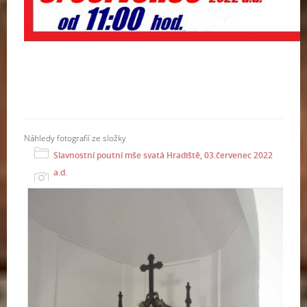
Náhledy fotografií ze složky
Slavnostní poutní mše svatá Hradiště, 03.červenec 2022
a.d.