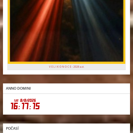
V E L I K O N O C E - 2026 a.d.
ANNO DOMINI
POČASÍ