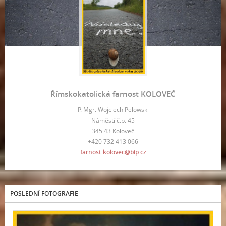
Římskokatolická farnost KOLOVEČ
P. Mgr. Wojciech Pelowski
Náměstí č.p. 45
345 43 Koloveč
+420 732 413 066
farnost.kolovec@bip.cz
POSLEDNÍ FOTOGRAFIE