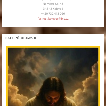
Náměstí č.p. 45
345 43 Koloveč
+420 732 413 066
farnost.kolovec@bip.cz
POSLEDNÍ FOTOGRAFIE