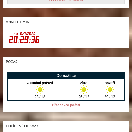
V E L I K O N O C E - 2026 a.d.
ANNO DOMINI
POČASÍ
Předpověď počasí
OBLÍBENÉ ODKAZY