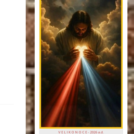
V E L I K O N O C E - 2026 a.d.