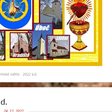
émské světlo - 2022 a.d.
.d.
24. 12. 2022