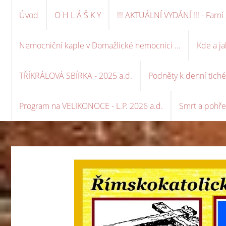
Úvod
O H L Á Š K Y
!!! AKTUÁLNÍ VYDÁNÍ !!! - Far
Nemocniční kaple v Domažlické nemocnici ...
Kde a ja
TŘÍKRÁLOVÁ SBÍRKA - 2025 a.d.
Podněty k denní tich
Program na VELIKONOCE - L.P. 2026 a.d.
Smrt a pohře