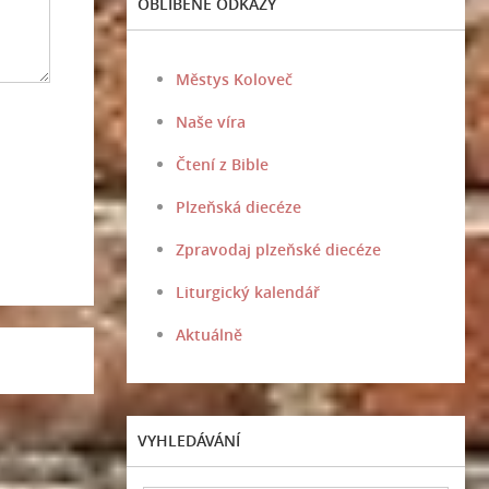
OBLÍBENÉ ODKAZY
Městys Koloveč
Naše víra
Čtení z Bible
Plzeňská diecéze
Zpravodaj plzeňské diecéze
Liturgický kalendář
Aktuálně
VYHLEDÁVÁNÍ