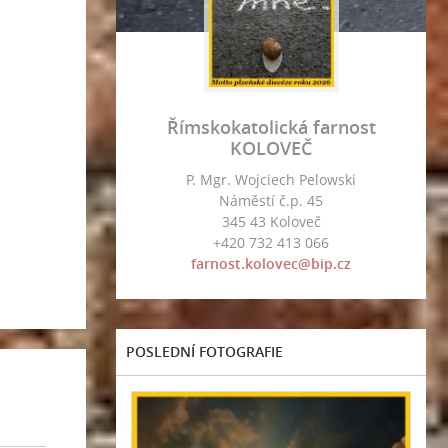
Římskokatolická farnost
KOLOVEČ
P. Mgr. Wojciech Pelowski
Náměstí č.p. 45
345 43 Koloveč
+420 732 413 066
farnost.kolovec@bip.cz
POSLEDNÍ FOTOGRAFIE