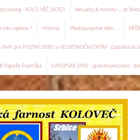
ní zpravodaj - KOLO_VĚČ_NOSTI
Aktuality & novinky ... ze život
k nás najdete ?
Historie
Představujeme Vám ...
KŘÍŽ
é chvíli pro POSTNÍ DOBU a VELIKONOČNÍ OKTÁV - (zapsáno & zve
b Papeže Františka
EVROPSKÁ UNIE - spolufinancování - dot