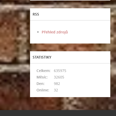
RSS
Přehled zdrojů
STATISTIKY
Celkem:
635975
Měsíc:
32605
Den:
982
Online:
32