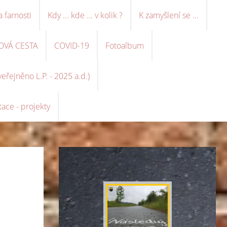
a farnosti
Kdy ... kde ... v kolik ?
K zamyšlení se ...
OVÁ CESTA
COVID-19
Fotoalbum
řejněno L.P. - 2025 a.d.)
ace - projekty