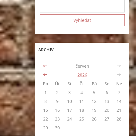
ARCHIV
<<
červen
>>
<<
2026
>>
Po
Út
St
Čt
Pá
So
Ne
1
2
3
4
5
6
7
8
9
10
11
12
13
14
15
16
17
18
19
20
21
22
23
24
25
26
27
28
29
30