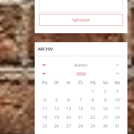
ARCHIV
<<
květen
>>
<<
2026
>>
Po
Út
St
Čt
Pá
So
Ne
1
2
3
4
5
6
7
8
9
10
11
12
13
14
15
16
17
18
19
20
21
22
23
24
25
26
27
28
29
30
31