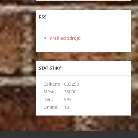
RSS
Přehled zdrojů
STATISTIKY
Celkem:
633253
Měsíc:
33000
Den:
993
Online:
18