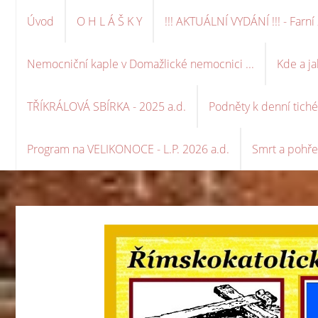
Úvod
O H L Á Š K Y
!!! AKTUÁLNÍ VYDÁNÍ !!! - Far
Nemocniční kaple v Domažlické nemocnici ...
Kde a ja
TŘÍKRÁLOVÁ SBÍRKA - 2025 a.d.
Podněty k denní tich
Program na VELIKONOCE - L.P. 2026 a.d.
Smrt a pohře