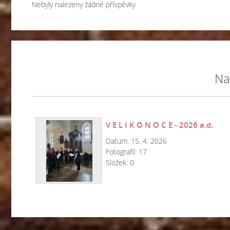
Nebyly nalezeny žádné příspěvky
Na
V E L I K O N O C E - 2026 a.d.
Datum:
15. 4. 2026
Fotografií:
17
Složek:
0