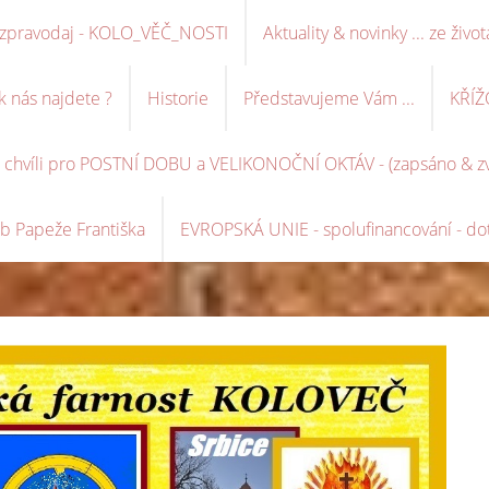
ní zpravodaj - KOLO_VĚČ_NOSTI
Aktuality & novinky ... ze život
k nás najdete ?
Historie
Představujeme Vám ...
KŘÍŽ
é chvíli pro POSTNÍ DOBU a VELIKONOČNÍ OKTÁV - (zapsáno & zve
b Papeže Františka
EVROPSKÁ UNIE - spolufinancování - dot