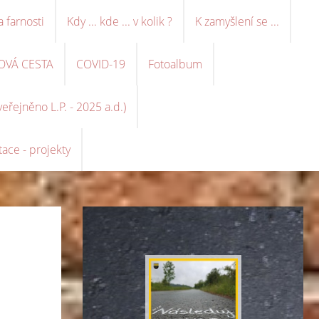
a farnosti
Kdy ... kde ... v kolik ?
K zamyšlení se ...
OVÁ CESTA
COVID-19
Fotoalbum
řejněno L.P. - 2025 a.d.)
ace - projekty