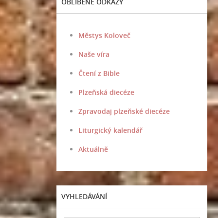
OBLÍBENÉ ODKAZY
Městys Koloveč
Naše víra
Čtení z Bible
Plzeňská diecéze
Zpravodaj plzeňské diecéze
Liturgický kalendář
Aktuálně
VYHLEDÁVÁNÍ