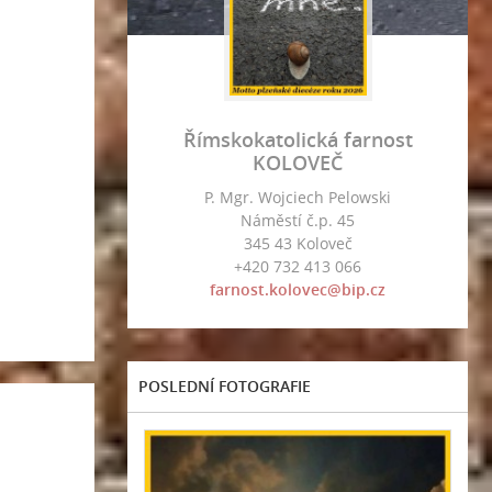
Římskokatolická farnost
KOLOVEČ
P. Mgr. Wojciech Pelowski
Náměstí č.p. 45
345 43 Koloveč
+420 732 413 066
farnost.kolovec@bip.cz
POSLEDNÍ FOTOGRAFIE