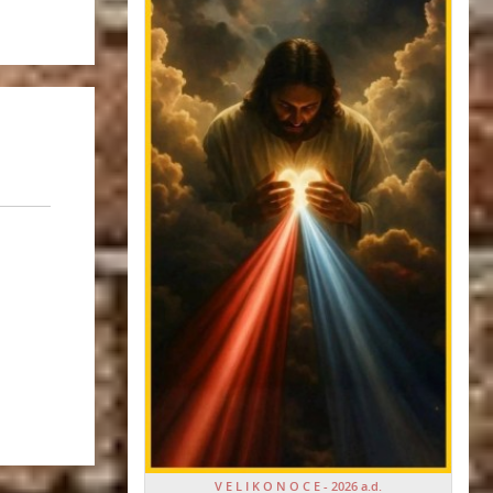
V E L I K O N O C E - 2026 a.d.