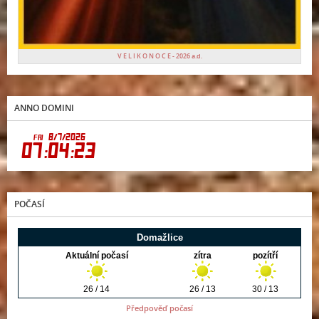
V E L I K O N O C E - 2026 a.d.
ANNO DOMINI
POČASÍ
Předpověď počasí