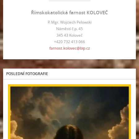
Římskokatolická farnost KOLOVEČ
P. Mgr. Wojciech Pelowski
Náměstí č.p. 45
345 43 Koloveč
+420 732 413 066
farnost.kolovec@bip.cz
POSLEDNÍ FOTOGRAFIE