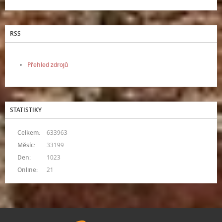
RSS
Přehled zdrojů
STATISTIKY
Celkem:
633963
Měsíc:
33199
Den:
1023
Online:
21