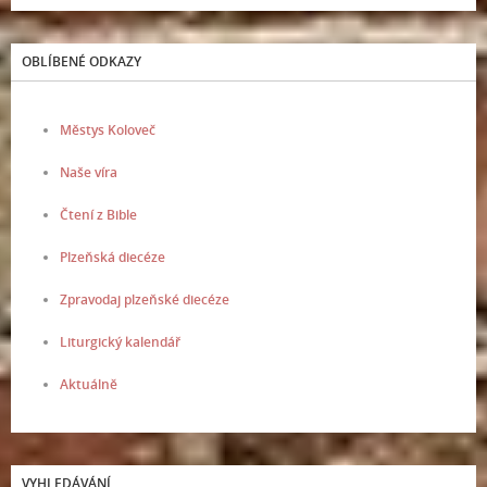
OBLÍBENÉ ODKAZY
Městys Koloveč
Naše víra
Čtení z Bible
Plzeňská diecéze
Zpravodaj plzeňské diecéze
Liturgický kalendář
Aktuálně
VYHLEDÁVÁNÍ