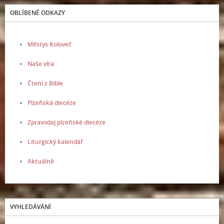
OBLÍBENÉ ODKAZY
Městys Koloveč
Naše víra
Čtení z Bible
Plzeňská diecéze
Zpravodaj plzeňské diecéze
Liturgický kalendář
Aktuálně
VYHLEDÁVÁNÍ