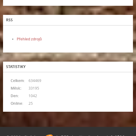
RSS
Přehled zdrojů
STATISTIKY
Celkem:
634469
Měsíc:
33195
Den:
1042
Online:
25