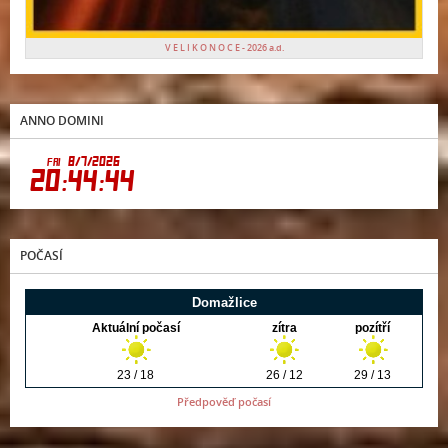
V E L I K O N O C E - 2026 a.d.
ANNO DOMINI
POČASÍ
Předpověď počasí