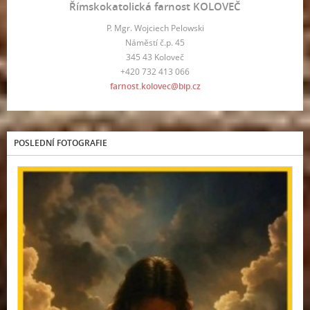
Římskokatolická farnost KOLOVEČ
P. Mgr. Wojciech Pelowski
Náměstí č.p. 45
345 43 Koloveč
+420 732 413 066
farnost.kolovec@bip.cz
POSLEDNÍ FOTOGRAFIE